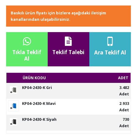
Baskılı ürün fiyatı için bizlere aşağıdaki iletişim
kanallarından ulaşabilirsiniz.
Tıkla Teklif
Teklif Talebi
Ara Teklif Al
Al
ÜRÜN KODU
ADET
KP04-2430-K Gri
3.482
Adet
KP04-2430-K Mavi
2.933
Adet
KP04-2430-K Siyah
730
Adet