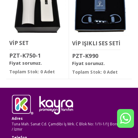
VİP SET
VİP IŞIKLI SES SETİ
PZT-K750-1
PZT-K990
Fiyat sorunuz.
Fiyat sorunuz.
Toplam Stok: 0 Adet
Toplam Stok: 0 Adet
Adres
Tuna Mah. Sanat Cd. Çamdibi İş Mrk. C Blok No: 1/1I-1/1J Bornova
/ İzmir
Telefon