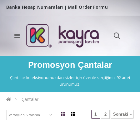
Banka Hesap Numaraları
Mail Order Formu
|
Promosyon Çantalar
Çantalar koleksiyonumuzdan sizler için özenle seçtiğimiz 92 adet
ürünümüz.
Çantalar
1
2
Sonraki »