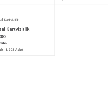
tal Kartvizitlik
300
nuz.
k: 1.708 Adet