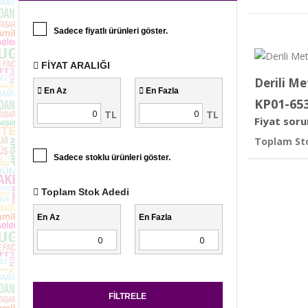
Sadece fiyatlı ürünleri göster.
FIYAT ARALIĞI
Derili Me
En Az
En Fazla
KP01-65
TL
TL
Fiyat soru
Toplam Sto
Sadece stoklu ürünleri göster.
Toplam Stok Adedi
En Az
En Fazla
FILTRELE