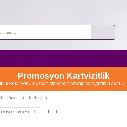
Promosyon Kartvizitlik
tlik koleksiyonumuzdan sizler için özenle seçtiğimiz 4 adet 
if Ürünler
Kartvizitlik