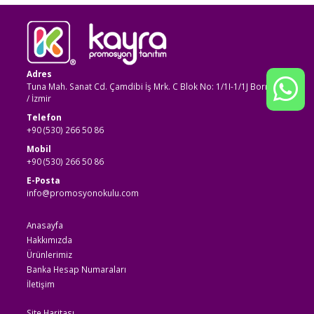
Adres
Tuna Mah. Sanat Cd. Çamdibi İş Mrk. C Blok No: 1/1I-1/1J Bornova
/ İzmir
Telefon
+90 (530) 266 50 86
Mobil
+90 (530) 266 50 86
E-Posta
info@promosyonokulu.com
Anasayfa
Hakkımızda
Ürünlerimiz
Banka Hesap Numaraları
İletişim
Site Haritası