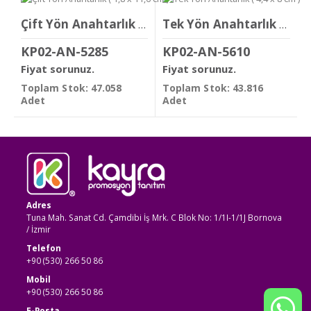
Çift Yön Anahtarlık ( 1,8 x 11,6 cm )
Tek Yön Anahtarlık ( 4,4 x 8 cm )
KP02-AN-5285
KP02-AN-5610
Fiyat sorunuz.
Fiyat sorunuz.
Toplam Stok: 47.058
Toplam Stok: 43.816
Adet
Adet
Adres
Tuna Mah. Sanat Cd. Çamdibi İş Mrk. C Blok No: 1/1I-1/1J Bornova
/ İzmir
Telefon
+90 (530) 266 50 86
Mobil
+90 (530) 266 50 86
E-Posta