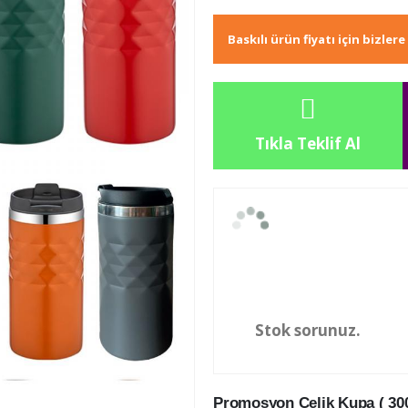
Baskılı ürün fiyatı için bizler
Tıkla Teklif Al
Stok sorunuz.
Promosyon Çelik Kupa ( 300 