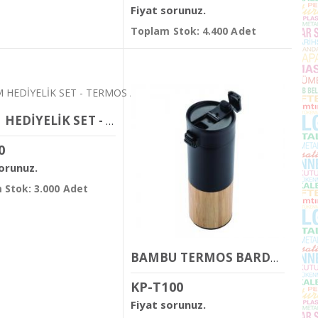
Fiyat sorunuz.
Toplam Stok: 4.400 Adet
KROM HEDİYELİK SET - TERMOS / 750 ML - ÇELİK KUPA / 240 ML
0
sorunuz.
 Stok: 3.000 Adet
BAMBU TERMOS BARDAK 450 ML
KP-T100
Fiyat sorunuz.