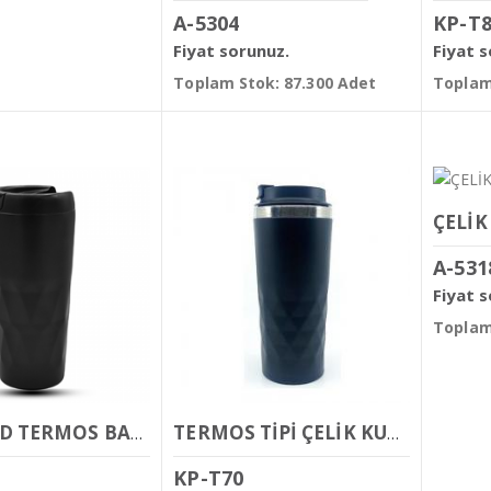
A-5304
KP-T
Fiyat sorunuz.
Fiyat 
Toplam Stok: 87.300 Adet
Toplam
ÇELİK
A-531
Fiyat 
Toplam
DİAMOND TERMOS BARDAK 480 ML
TERMOS TİPİ ÇELİK KUPA BARDAK 450 ML
KP-T70