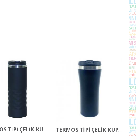
TERMOS TİPİ ÇELİK KUPA BARDAK 400 ML
TERMOS TİPİ ÇELİK KUPA BARDAK 450 ML