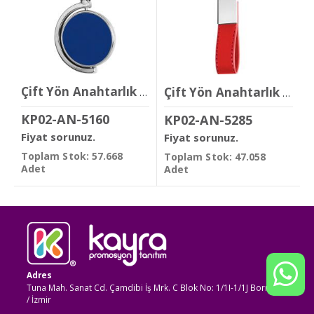
Çift Yön Anahtarlık ( 3,7 x 7 cm )
Çift Yön Anahtarlık ( 1,8 x 11,6 cm )
KP02-AN-5160
KP02-AN-5285
Fiyat sorunuz.
Fiyat sorunuz.
Toplam Stok: 57.668
Toplam Stok: 47.058
Adet
Adet
Adres
Tuna Mah. Sanat Cd. Çamdibi İş Mrk. C Blok No: 1/1I-1/1J Bornova
/ İzmir