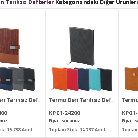
 Tarihsiz Defterler
Kategorisindeki Diğer Ürünler
Termo Deri Tarihsiz Defter ( 14,5 x 21 cm )
Termo Deri Tarihsiz Defter ( 14,5 x 21 cm )
400
KP01-24200
KP01-
nuz.
Fiyat sorunuz.
Fiyat 
k: 16.738 Adet
Toplam Stok: 14.337 Adet
Toplam