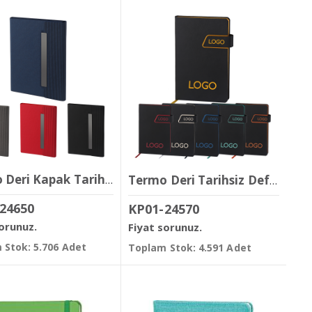
Termo Deri Kapak Tarihsiz Defter ( 14.5 x 21 cm )
Termo Deri Tarihsiz Defter ( 13 x 21 cm )
24650
KP01-24570
sorunuz.
Fiyat sorunuz.
 Stok: 5.706 Adet
Toplam Stok: 4.591 Adet