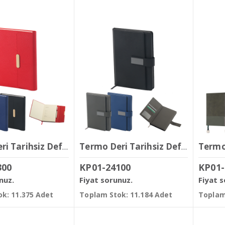
Termo Deri Tarihsiz Defter ( 14,5 x 21 cm )
Termo Deri Tarihsiz Defter ( 15 x 21 cm )
300
KP01-24100
KP01-
nuz.
Fiyat sorunuz.
Fiyat 
k: 11.375 Adet
Toplam Stok: 11.184 Adet
Toplam