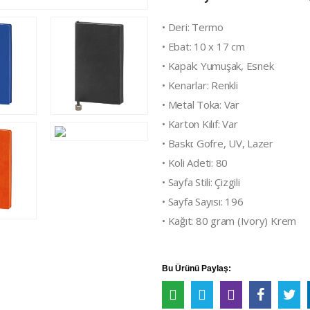
• Deri: Termo
• Ebat: 10 x 17 cm
• Kapak: Yumuşak, Esnek
• Kenarlar: Renkli
• Metal Toka: Var
• Karton Kılıf: Var
• Baskı: Gofre, UV, Lazer
• Koli Adeti: 80
• Sayfa Stili: Çizgili
• Sayfa Sayısı: 196
• Kağıt: 80 gram (Ivory) Krem
Bu Ürünü Paylaş: