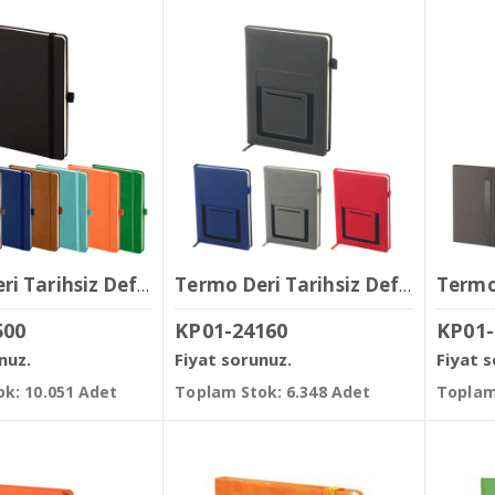
Termo Deri Tarihsiz Defter ( 13 x 21 cm )
Termo Deri Tarihsiz Defter ( 14,5 x 21 cm )
500
KP01-24160
KP01-
nuz.
Fiyat sorunuz.
Fiyat 
k: 10.051 Adet
Toplam Stok: 6.348 Adet
Toplam