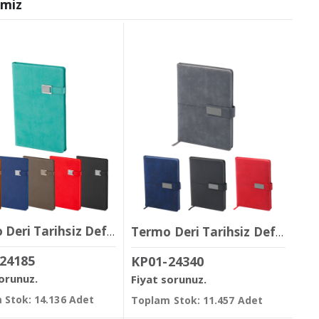
imiz
Termo Deri Tarihsiz Defter ( 13 x 21 cm )
Termo Deri Tarihsiz Defter ( 14,5 x 21 cm )
24185
KP01-24340
sorunuz.
Fiyat sorunuz.
 Stok: 14.136 Adet
Toplam Stok: 11.457 Adet