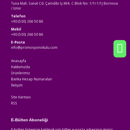
Tuna Mah. Sanat Cd. Çamdibi İş Mrk. C Blok No: 1/1I-1/1J Bornova
/ İzmir
Telefon
+90 (530) 266 50 86
Mobil
+90 (530) 266 50 86
E-Posta
info@promosyonokulu.com
Anasayfa
Hakkımızda
Ürünlerimiz
Banka Hesap Numaraları
İletişim
Site Haritası
RSS
E-Bülten Aboneliği
E-bülten listemize katılmak için lütfen e-posta adresinizi giriniz.