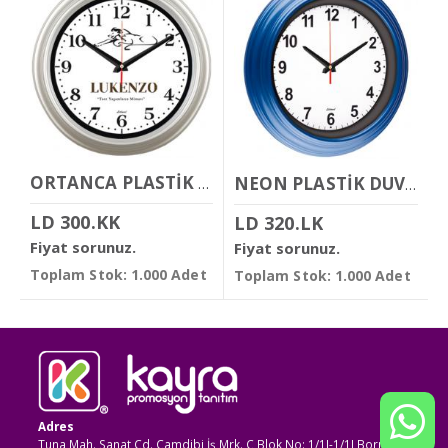
ORTANCA PLASTİK DUVAR SAATİ
NEON PLASTİK DUVAR SAATİ
LD 300.KK
LD 320.LK
Fiyat sorunuz.
Fiyat sorunuz.
Toplam Stok: 1.000 Adet
Toplam Stok: 1.000 Adet
Adres
Tuna Mah. Sanat Cd. Çamdibi İş Mrk. C Blok No: 1/1I-1/1J Bornova