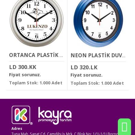
ORTANCA PLASTİK DUVAR SAATİ
NEON PLASTİK DUVAR SAATİ
LD 300.KK
LD 320.LK
Fiyat sorunuz.
Fiyat sorunuz.
Toplam Stok: 1.000 Adet
Toplam Stok: 1.000 Adet
Adres
Tuna Mah. Sanat Cd. Çamdibi İş Mrk. C Blok No: 1/1I-1/1J Bornova