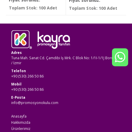
Toplam Stok: 100 Adet
Toplam Stok: 100 Adet
Adres
Tuna Mah. Sanat Cd. Çamdibi İş Mrk. C Blok No: 1/1I-1/1J Bornova
/ İzmir
Telefon
+90 (530) 266 50 86
Mobil
+90 (530) 266 50 86
E-Posta
info@promosyonokulu.com
Anasayfa
Hakkımızda
Ürünlerimiz