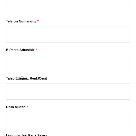
Telefon Numaranız
E-Posta Adresiniz
Talep Ettiğiniz Renk/Çeşit
Ürün Miktarı
Logonuzdaki Renk Sayısı