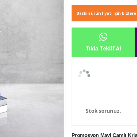
Baskılı ürün fiyatı için bizler
Tıkla Teklif Al
Stok sorunuz.
Promosyon Mavi Camlı Krista