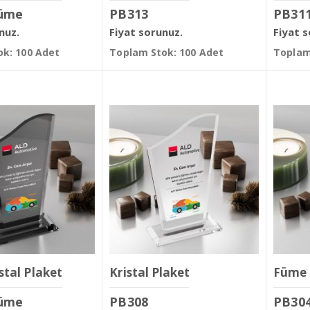
üme
PB313
PB31
nuz.
Fiyat sorunuz.
Fiyat 
k: 100 Adet
Toplam Stok: 100 Adet
Toplam
stal Plaket
Kristal Plaket
Füme 
üme
PB308
PB30