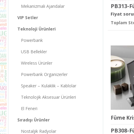
PB313-F
Mekanizmalı Ajandalar
Fiyat soru
VIP Setler
Toplam Sto
Teknoloji Ürünleri
Powerbank
USB Bellekler
Wireless Ürünler
Powerbank Organizerler
Speaker – Kulaklık – Kablolar
Teknolojik Aksesuar Ürünleri
El Feneri
Füme Kri
Sıradışı Ürünler
PB308-F
Nostaljik Radyolar