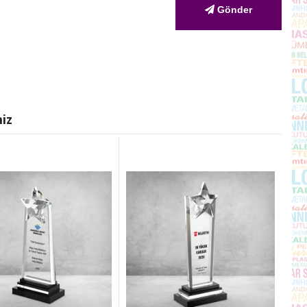
Gönder
iz