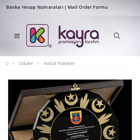
Banka Hesap Numaraları
Mail Order Formu
|
Ödüller
Kristal Plaketler