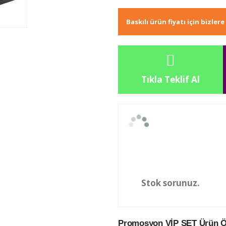
Baskılı ürün fiyatı için bizler
Tıkla Teklif Al
Stok sorunuz.
Promosyon VİP SET Ürün Öze