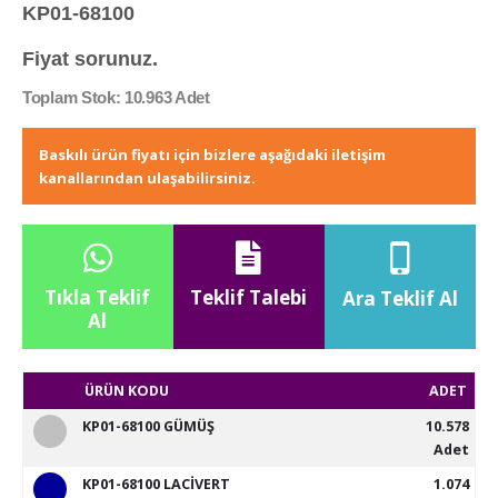
KP01-68100
Fiyat sorunuz.
Toplam Stok: 10.963 Adet
Baskılı ürün fiyatı için bizlere aşağıdaki iletişim
kanallarından ulaşabilirsiniz.
Tıkla Teklif
Teklif Talebi
Ara Teklif Al
Al
ÜRÜN KODU
ADET
KP01-68100 GÜMÜŞ
10.578
Adet
KP01-68100 LACİVERT
1.074