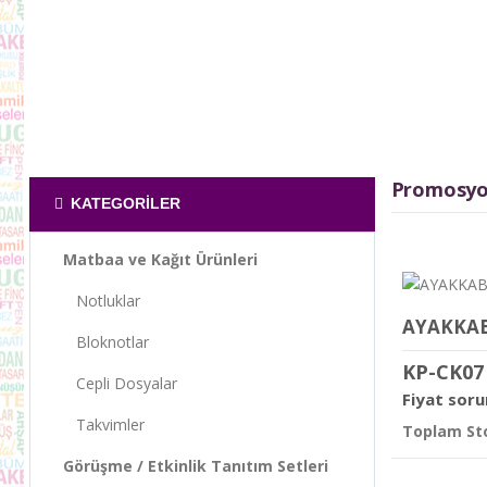
Promosyon
KATEGORILER
Matbaa ve Kağıt Ürünleri
Notluklar
AYAKKAB
Bloknotlar
KP-CK07
Cepli Dosyalar
Fiyat soru
Takvimler
Toplam Sto
Görüşme / Etkinlik Tanıtım Setleri