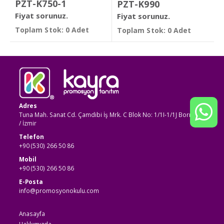
PZT-K750-1
PZT-K990
Fiyat sorunuz.
Fiyat sorunuz.
Toplam Stok: 0 Adet
Toplam Stok: 0 Adet
Adres
Tuna Mah. Sanat Cd. Çamdibi İş Mrk. C Blok No: 1/1I-1/1J Bornova
/ İzmir
Telefon
+90 (530) 266 50 86
Mobil
+90 (530) 266 50 86
E-Posta
info@promosyonokulu.com
Anasayfa
Hakkımızda