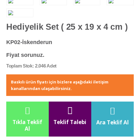
Hediyelik Set ( 25 x 19 x 4 cm )
KP02-İskenderun
Fiyat sorunuz.
Toplam Stok: 2.046 Adet
Baskılı ürün fiyatı için bizlere aşağıdaki iletişim
kanallarından ulaşabilirsiniz.
Tıkla Teklif
Teklif Talebi
Ara Teklif Al
Al