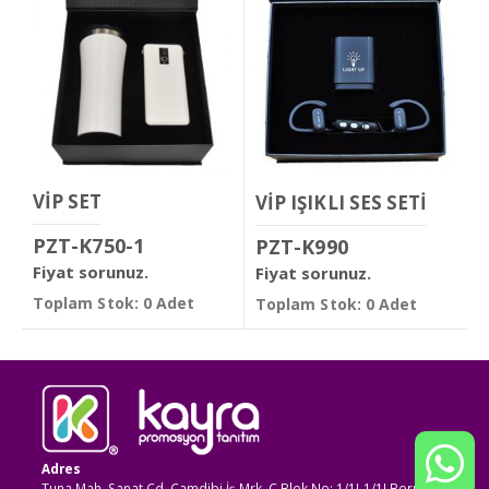
VİP SET
VİP IŞIKLI SES SETİ
PZT-K750-1
PZT-K990
Fiyat sorunuz.
Fiyat sorunuz.
Toplam Stok: 0 Adet
Toplam Stok: 0 Adet
Adres
Tuna Mah. Sanat Cd. Çamdibi İş Mrk. C Blok No: 1/1I-1/1J Bornova