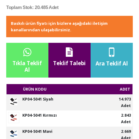
Toplam Stok: 20.485 Adet
Baskılı ürün fiyatı için bizlere aşağıdaki iletişim
kanallarından ulaşabilirsiniz.
Tıkla Teklif
Teklif Talebi
Ara Teklif Al
Al
ÜRÜN KODU
ADET
KP04-5041 Siyah
14.973
Adet
KP04-5041 Kırmızı
2.843
Adet
KP04-5041 Mavi
2.669
Adet