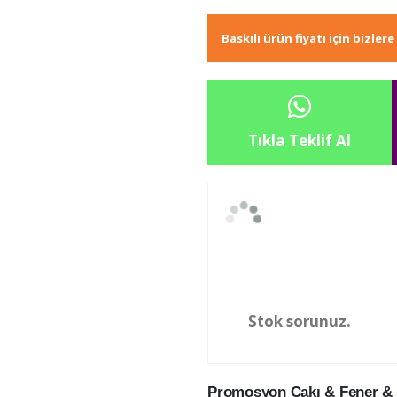
Baskılı ürün fiyatı için bizler
Tıkla Teklif Al
Stok sorunuz.
Promosyon Çakı & Fener & 