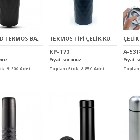
ÇELİK
DİAMOND TERMOS BARDAK 480 ML
TERMOS TİPİ ÇELİK KUPA BARDAK 450 ML
KP-T70
A-531
nuz.
Fiyat sorunuz.
Fiyat 
k: 9.200 Adet
Toplam Stok: 8.850 Adet
Toplam