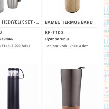
KROM HEDİYELİK SET - TERMOS / 750 ML - ÇELİK KUPA / 240 ML
BAMBU TERMOS BARDAK 450 ML
0
KP-T100
sorunuz.
Fiyat sorunuz.
 Stok: 3.000 Adet
Toplam Stok: 2.900 Adet