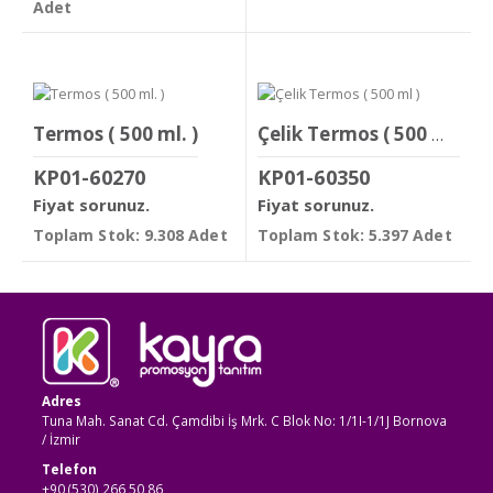
Adet
Termos ( 500 ml. )
Çelik Termos ( 500 ml )
KP01-60270
KP01-60350
Fiyat sorunuz.
Fiyat sorunuz.
Toplam Stok: 9.308 Adet
Toplam Stok: 5.397 Adet
Adres
Tuna Mah. Sanat Cd. Çamdibi İş Mrk. C Blok No: 1/1I-1/1J Bornova
/ İzmir
Telefon
+90 (530) 266 50 86